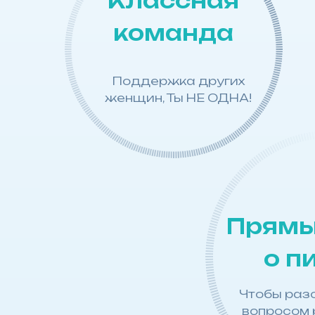
Классная
команда
Поддержка других
женщин, Ты НЕ ОДНА!
Прямы
о п
Чтобы раз
вопросом 