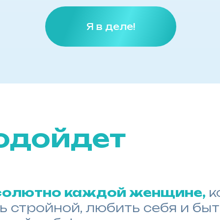
Я в деле!
одойдет
солютно каждой женщине,
к
ь стройной, любить себя и бы