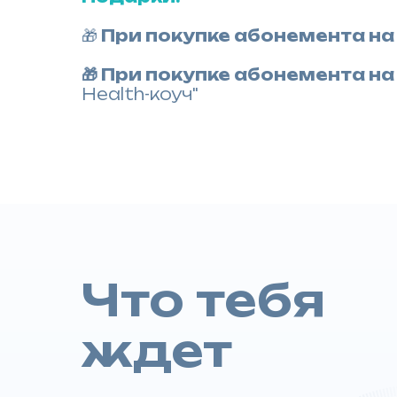
🎁
При покупке абонемента на
🎁 При покупке абонемента н
Health-коуч"
Что тебя
ждет