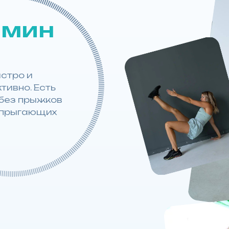
 мин
стро и
ивно. Есть
без прыжков
 прыгающих