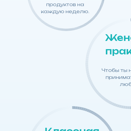
продуктов на
каждую неделю.
Жен
пра
Чтобы ты 
принимат
люб