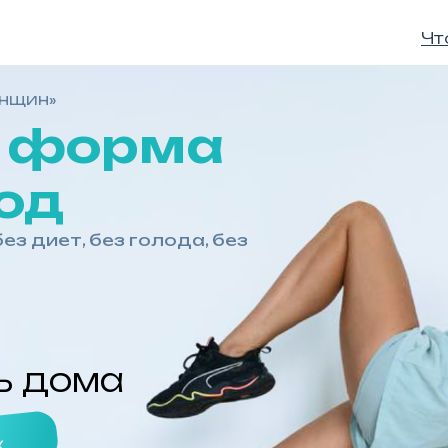
Чт
ЕНЩИН»
я форма
од
ез диет, без голода, без
ь дома