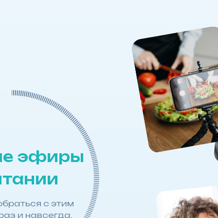
е эфиры
итании
обраться с этим
раз и навсегда.