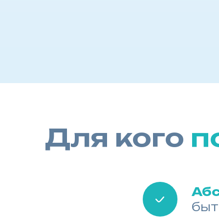
Для кого
п
Аб
быт