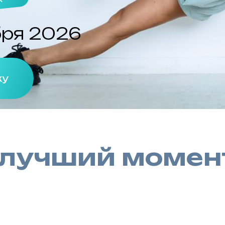
к
бря 2026
ку
 лучший момен