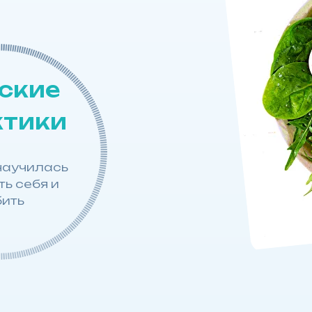
ские
ктики
научилась
ь себя и
ить